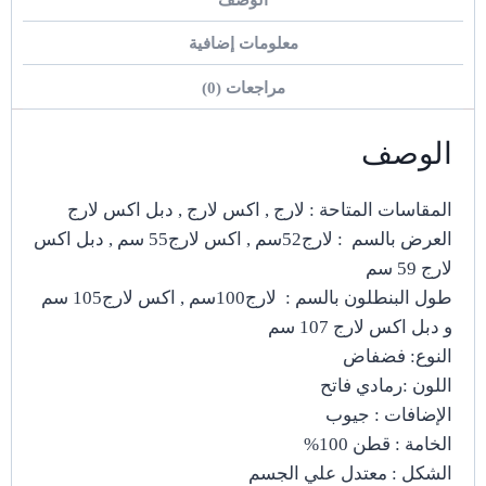
معلومات إضافية
مراجعات (0)
الوصف
المقاسات المتاحة : لارج , اكس لارج , دبل اكس لارج
العرض بالسم : لارج52سم , اكس لارج55 سم , دبل اكس
لارج 59 سم
طول البنطلون بالسم : لارج100سم , اكس لارج105 سم
و دبل اكس لارج 107 سم
النوع: فضفاض
اللون :رمادي فاتح
الإضافات : جيوب
الخامة : قطن 100%
الشكل : معتدل علي الجسم